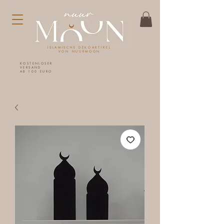
ISLAMISCHE DEKOARTIKEL
VON NUURMOON
KOSTENLOSER
VERSAND
AB 100 EURO